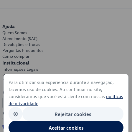
Ajuda
Quem Somos
Atendimento (SAC)
Devoluções e trocas
Perguntas Frequentes
Como comprar
Institucional
Informações Legais
Política de Privacidade
Política de Cookies
Para otimizar sua experiência durante a navegação,
fazemos uso de cookies. Ao continuar no site,
Formas de Pagamento
consideramos que você está ciente com nossas
políticas
de privacidade
.
Segurança
Rejeitar cookies
Aceitar cookies