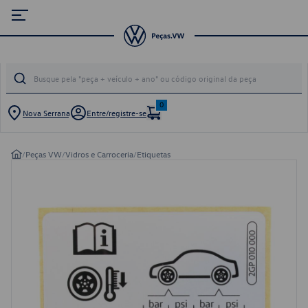
0
Nova Serrana
Entre/registre-se
/
Peças VW
/
Vidros e Carroceria
/
Etiquetas