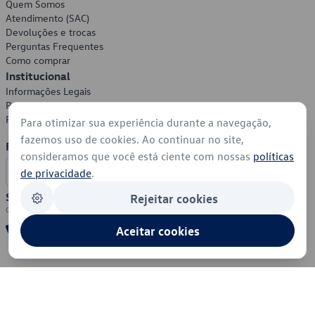
Quem Somos
Atendimento (SAC)
Devoluções e trocas
Perguntas Frequentes
Como comprar
Institucional
Informações Legais
Política de Privacidade
Política de Cookies
Para otimizar sua experiência durante a navegação,
fazemos uso de cookies. Ao continuar no site,
Formas de Pagamento
consideramos que você está ciente com nossas
políticas
de privacidade
.
Segurança
Rejeitar cookies
Aceitar cookies
© 2026 - Volkswagen do Brasil - Todos os direitos reservados