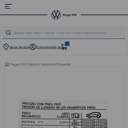
0
Nova Serrana
Entre/registre-se
/
Peças VW
/
Vidros e Carroceria
/
Etiquetas