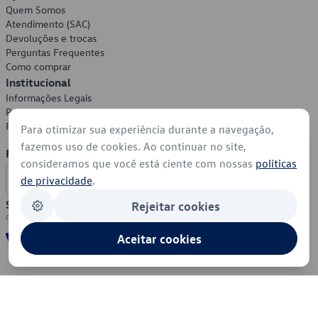
Quem Somos
Atendimento (SAC)
Devoluções e trocas
Perguntas Frequentes
Como comprar
Institucional
Informações Legais
Política de Privacidade
Política de Cookies
Para otimizar sua experiência durante a navegação,
fazemos uso de cookies. Ao continuar no site,
Formas de Pagamento
consideramos que você está ciente com nossas
políticas
de privacidade
.
Segurança
Rejeitar cookies
Aceitar cookies
© 2026 - Volkswagen do Brasil - Todos os direitos reservados