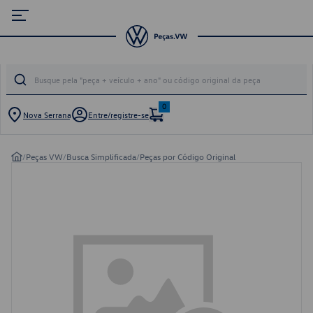
0
Nova Serrana
Entre/registre-se
/
Peças VW
/
Busca Simplificada
/
Peças por Código Original