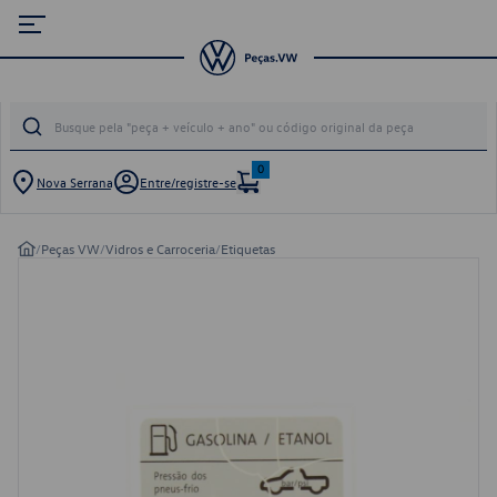
0
Nova Serrana
Entre/registre-se
/
Peças VW
/
Vidros e Carroceria
/
Etiquetas