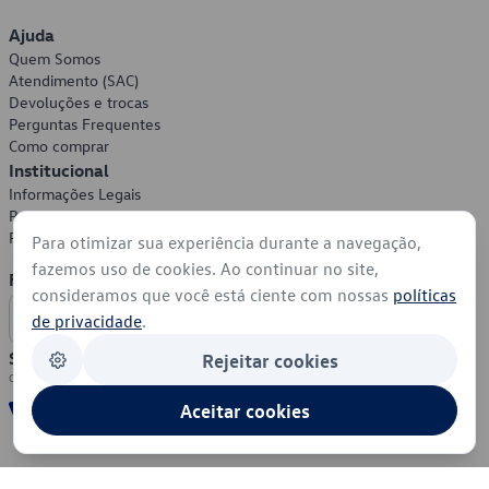
Ajuda
Quem Somos
Atendimento (SAC)
Devoluções e trocas
Perguntas Frequentes
Como comprar
Institucional
Informações Legais
Política de Privacidade
Política de Cookies
Para otimizar sua experiência durante a navegação,
fazemos uso de cookies. Ao continuar no site,
Formas de Pagamento
consideramos que você está ciente com nossas
políticas
de privacidade
.
Segurança
Rejeitar cookies
Aceitar cookies