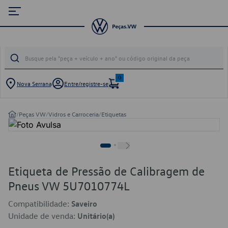
0
Nova Serrana
Entre/registre-se
/
Peças VW
/
Vidros e Carroceria
/
Etiquetas
Etiqueta de Pressão de Calibragem de
Pneus VW 5U7010774L
Compatibilidade:
Saveiro
Unidade de venda:
Unitário(a)