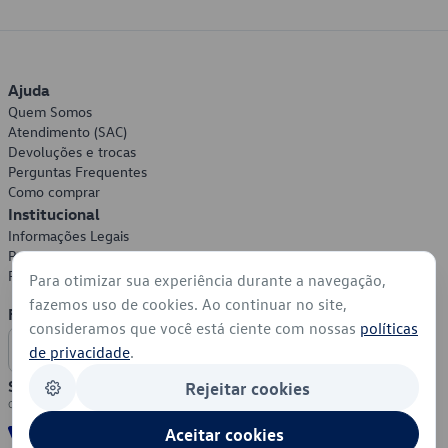
Ajuda
Quem Somos
Atendimento (SAC)
Devoluções e trocas
Perguntas Frequentes
Como comprar
Institucional
Informações Legais
Política de Privacidade
Política de Cookies
Para otimizar sua experiência durante a navegação,
fazemos uso de cookies. Ao continuar no site,
Formas de Pagamento
consideramos que você está ciente com nossas
políticas
de privacidade
.
Segurança
Rejeitar cookies
Aceitar cookies