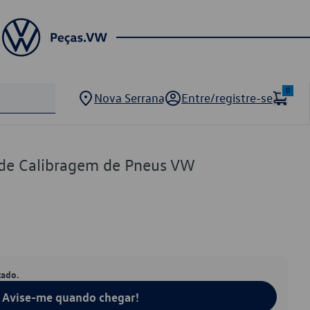
0
Nova Serrana
Entre/registre-se
 de Calibragem de Pneus VW
tado.
Avise-me quando chegar!