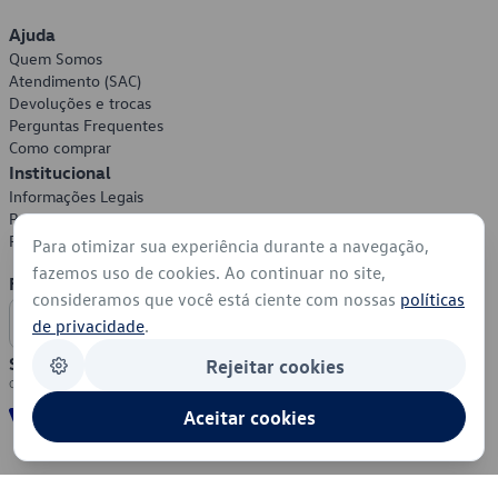
Ajuda
Quem Somos
Atendimento (SAC)
Devoluções e trocas
Perguntas Frequentes
Como comprar
Institucional
Informações Legais
Política de Privacidade
Política de Cookies
Para otimizar sua experiência durante a navegação,
fazemos uso de cookies. Ao continuar no site,
Formas de Pagamento
consideramos que você está ciente com nossas
políticas
de privacidade
.
Segurança
Rejeitar cookies
Aceitar cookies