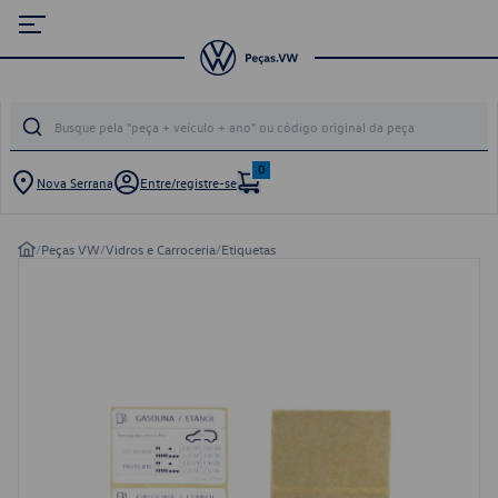
0
Nova Serrana
Entre/registre-se
/
Peças VW
/
Vidros e Carroceria
/
Etiquetas