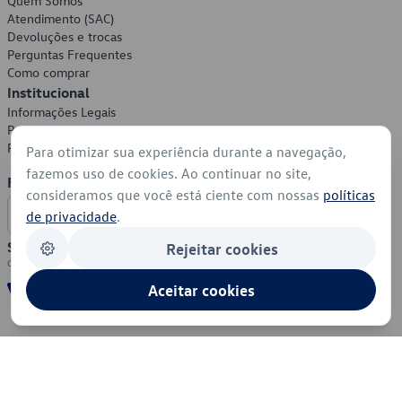
Quem Somos
Atendimento (SAC)
Devoluções e trocas
Perguntas Frequentes
Como comprar
Institucional
Informações Legais
Política de Privacidade
Política de Cookies
Para otimizar sua experiência durante a navegação,
fazemos uso de cookies. Ao continuar no site,
Formas de Pagamento
consideramos que você está ciente com nossas
políticas
de privacidade
.
Segurança
Rejeitar cookies
Aceitar cookies
© 2026 - Volkswagen do Brasil - Todos os direitos reservados