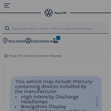
0
Nova Serrana
Entre/registre-se
/
Peças VW
/
Vidros e Carroceria
/
Etiquetas