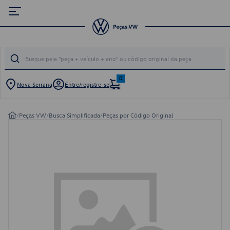
0
Nova Serrana
Entre/registre-se
/
Peças VW
/
Busca Simplificada
/
Peças por Código Original