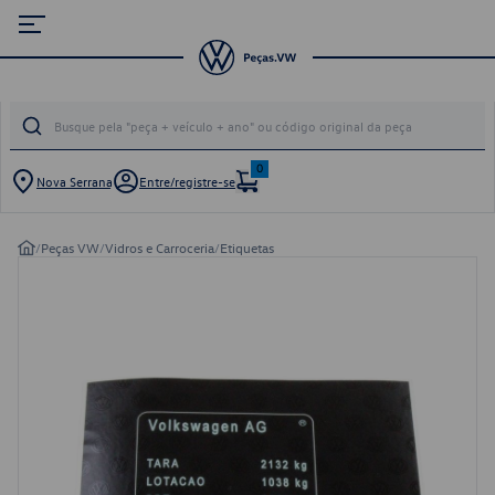
0
Nova Serrana
Entre/registre-se
/
Peças VW
/
Vidros e Carroceria
/
Etiquetas