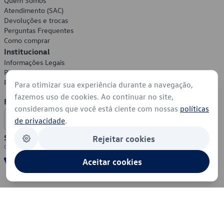
Quem Somos
Atendimento (SAC)
Devoluções e trocas
Perguntas Frequentes
Como comprar
Institucional
Informações Legais
Política de Privacidade
Política de Cookies
Para otimizar sua experiência durante a navegação,
fazemos uso de cookies. Ao continuar no site,
Formas de Pagamento
consideramos que você está ciente com nossas
políticas
de privacidade
.
Segurança
Rejeitar cookies
Aceitar cookies
© 2026 - Volkswagen do Brasil - Todos os direitos reservados