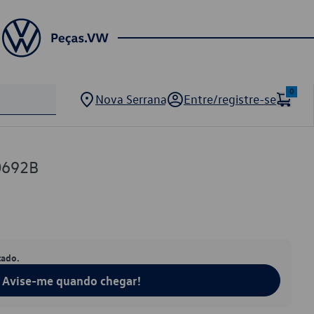
0
Nova Serrana
Entre/registre-se
0692B
tado.
Avise-me quando chegar!