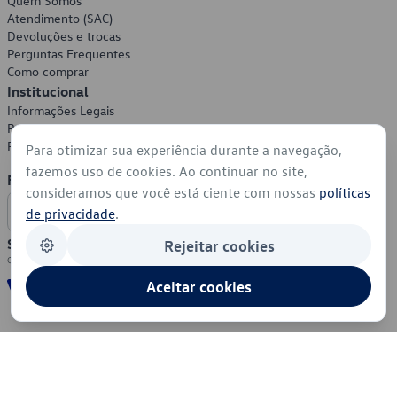
Quem Somos
Atendimento (SAC)
Devoluções e trocas
Perguntas Frequentes
Como comprar
Institucional
Informações Legais
Política de Privacidade
Política de Cookies
Para otimizar sua experiência durante a navegação,
fazemos uso de cookies. Ao continuar no site,
Formas de Pagamento
consideramos que você está ciente com nossas
políticas
de privacidade
.
Segurança
Rejeitar cookies
Aceitar cookies
© 2026 - Volkswagen do Brasil - Todos os direitos reservados