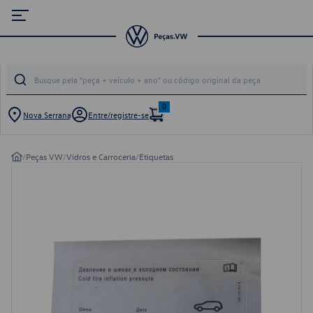
0
Nova Serrana
Entre/registre-se
/
Peças VW
/
Vidros e Carroceria
/
Etiquetas