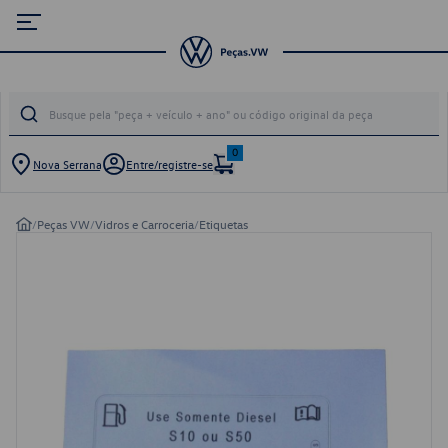
0
Nova Serrana
Entre/registre-se
/
Peças VW
/
Vidros e Carroceria
/
Etiquetas