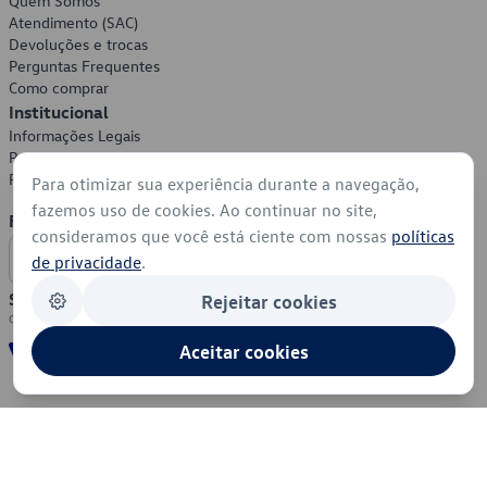
Quem Somos
Atendimento (SAC)
Devoluções e trocas
Perguntas Frequentes
Como comprar
Institucional
Informações Legais
Política de Privacidade
Política de Cookies
Para otimizar sua experiência durante a navegação,
fazemos uso de cookies. Ao continuar no site,
Formas de Pagamento
consideramos que você está ciente com nossas
políticas
de privacidade
.
Segurança
Rejeitar cookies
Aceitar cookies
© 2026 - Volkswagen do Brasil - Todos os direitos reservados