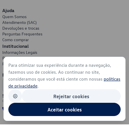
Ajuda
Quem Somos
Atendimento (SAC)
Devoluções e trocas
Perguntas Frequentes
Como comprar
Institucional
Informações Legais
Política de Privacidade
Política de Cookies
Para otimizar sua experiência durante a navegação,
fazemos uso de cookies. Ao continuar no site,
Formas de Pagamento
consideramos que você está ciente com nossas
políticas
de privacidade
.
Segurança
Rejeitar cookies
Aceitar cookies