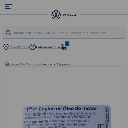
0
Nova Serrana
Entre/registre-se
/
Peças VW
/
Vidros e Carroceria
/
Etiquetas