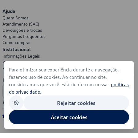
Ajuda
Quem Somos
Atendimento (SAC)
Devoluções e trocas
Perguntas Frequentes
Como comprar
Institucional
Informações Legais
Política de Privacidade
Política de Cookies
Para otimizar sua experiência durante a navegação,
fazemos uso de cookies. Ao continuar no site,
Formas de Pagamento
consideramos que você está ciente com nossas
políticas
de privacidade
.
Segurança
Rejeitar cookies
Aceitar cookies