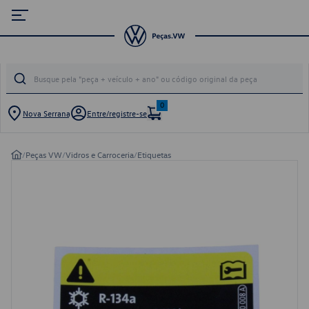
0
Nova Serrana
Entre/registre-se
/
Peças VW
/
Vidros e Carroceria
/
Etiquetas