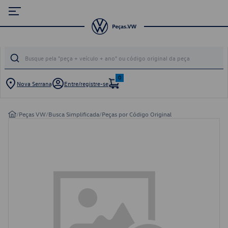
0
Nova Serrana
Entre/registre-se
/
Peças VW
/
Busca Simplificada
/
Peças por Código Original