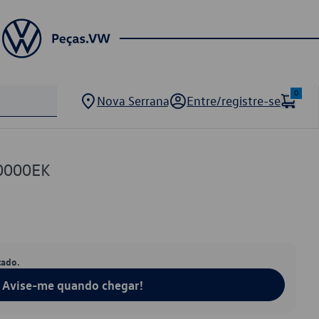
0
Nova Serrana
Entre/registre-se
0000EK
tado.
Avise-me quando chegar!