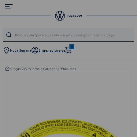
0
Nova Serrana
Entre/registre-se
/
Peças VW
/
Vidros e Carroceria
/
Etiquetas