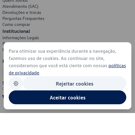
Quem Somos
Atendimento (SAC)
Devoluções e trocas
Perguntas Frequentes
Como comprar
Institucional
Informações Legais
Política de Privacidade
Política de Cookies
Para otimizar sua experiência durante a navegação,
fazemos uso de cookies. Ao continuar no site,
Formas de Pagamento
consideramos que você está ciente com nossas
políticas
de privacidade
.
Segurança
Rejeitar cookies
Aceitar cookies
© 2026 - Volkswagen do Brasil - Todos os direitos reservados