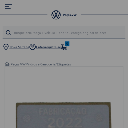
0
Nova Serrana
Entre/registre-se
/
Peças VW
/
Vidros e Carroceria
/
Etiquetas