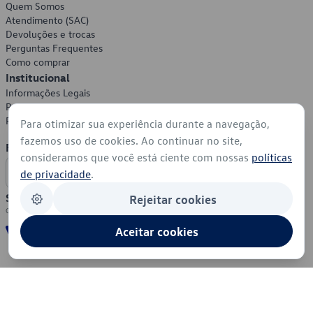
Quem Somos
Atendimento (SAC)
Devoluções e trocas
Perguntas Frequentes
Como comprar
Institucional
Informações Legais
Política de Privacidade
Política de Cookies
Para otimizar sua experiência durante a navegação,
fazemos uso de cookies. Ao continuar no site,
Formas de Pagamento
consideramos que você está ciente com nossas
políticas
de privacidade
.
Segurança
Rejeitar cookies
Aceitar cookies
© 2026 - Volkswagen do Brasil - Todos os direitos reservados