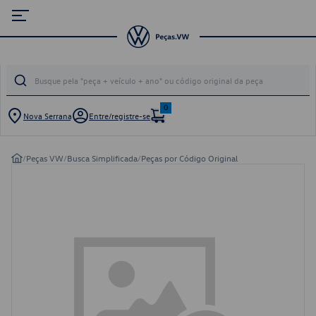
0
Nova Serrana
Entre/registre-se
/
Peças VW
/
Busca Simplificada
/
Peças por Código Original