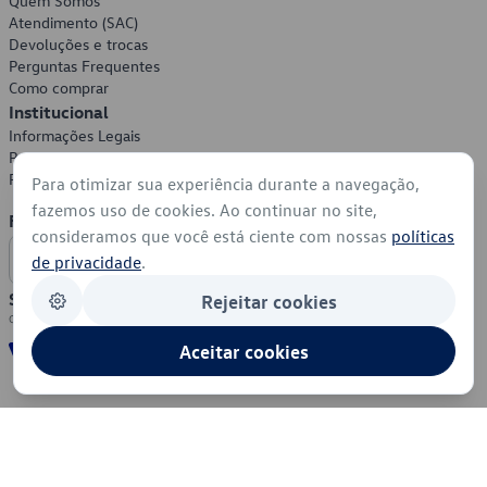
Quem Somos
Atendimento (SAC)
Devoluções e trocas
Perguntas Frequentes
Como comprar
Institucional
Informações Legais
Política de Privacidade
Política de Cookies
Para otimizar sua experiência durante a navegação,
fazemos uso de cookies. Ao continuar no site,
Formas de Pagamento
consideramos que você está ciente com nossas
políticas
de privacidade
.
Segurança
Rejeitar cookies
Aceitar cookies
© 2026 - Volkswagen do Brasil - Todos os direitos reservados