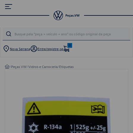
0
Nova Serrana
Entre/registre-se
/
Peças VW
/
Vidros e Carroceria
/
Etiquetas