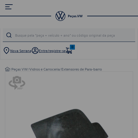
0
Nova Serrana
Entre/registre-se
/
Peças VW
/
Vidros e Carroceria
/
Extensores de Para-barro