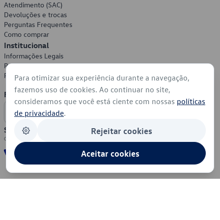
Atendimento (SAC)
Devoluções e trocas
Perguntas Frequentes
Como comprar
Institucional
Informações Legais
Política de Privacidade
Política de Cookies
Para otimizar sua experiência durante a navegação,
fazemos uso de cookies. Ao continuar no site,
Formas de Pagamento
consideramos que você está ciente com nossas
políticas
de privacidade
.
Segurança
Rejeitar cookies
Aceitar cookies
© 2026 - Volkswagen do Brasil - Todos os direitos reservados