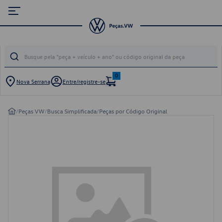
0
Nova Serrana
Entre/registre-se
/
Peças VW
/
Busca Simplificada
/
Peças por Código Original