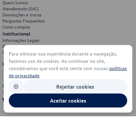
Quem Somos
Atendimento (SAC)
Devoluções e trocas
Perguntas Frequentes
Como comprar
Institucional
Informações Legais
Política de Privacidade
Política de Cookies
Para otimizar sua experiência durante a navegação,
fazemos uso de cookies. Ao continuar no site,
Formas de Pagamento
consideramos que você está ciente com nossas
políticas
de privacidade
.
Segurança
Rejeitar cookies
Aceitar cookies
© 2026 - Volkswagen do Brasil - Todos os direitos reservados