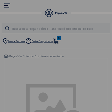
0
Nova Serrana
Entre/registre-se
/
Peças VW
/
Interior
/
Extintores de Incêndio