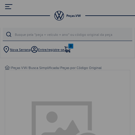
0
Nova Serrana
Entre/registre-se
/
Peças VW
/
Busca Simplificada
/
Peças por Código Original