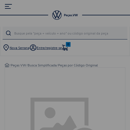
0
Nova Serrana
Entre/registre-se
/
Peças VW
/
Busca Simplificada
/
Peças por Código Original