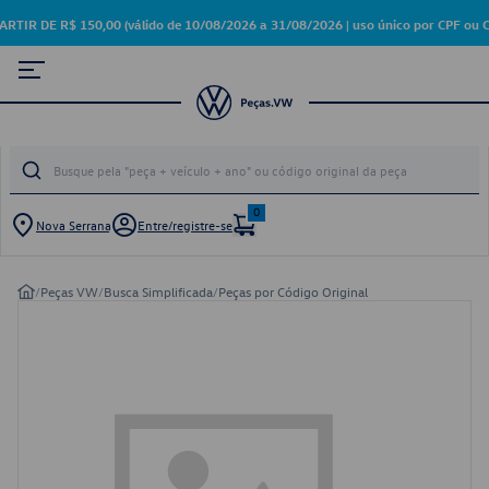
 DE R$ 150,00 (válido de 10/08/2026 a 31/08/2026 | uso único por CPF ou C
0
Nova Serrana
Entre/registre-se
/
Peças VW
/
Busca Simplificada
/
Peças por Código Original