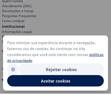
Quem Somos
Atendimento (SAC)
Devoluções e trocas
Perguntas Frequentes
Como comprar
Institucional
Informações Legais
Política de Privacidade
Política de Cookies
Para otimizar sua experiência durante a navegação,
fazemos uso de cookies. Ao continuar no site,
Formas de Pagamento
consideramos que você está ciente com nossas
políticas
de privacidade
.
Segurança
Rejeitar cookies
Aceitar cookies
© 2026 - Volkswagen do Brasil - Todos os direitos reservados