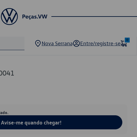
0
Nova Serrana
Entre/registre-se
0041
tado.
Avise-me quando chegar!