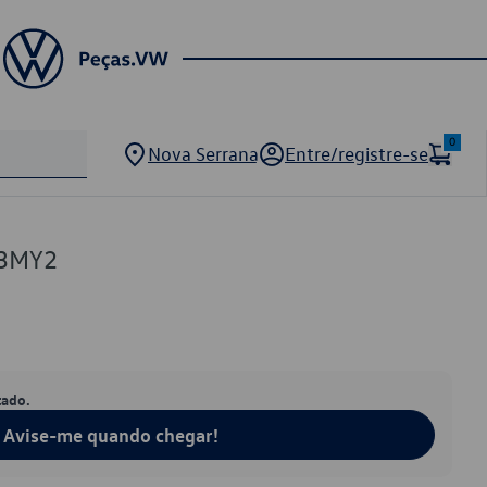
0
Nova Serrana
Entre/registre-se
13MY2
tado.
Avise-me quando chegar!