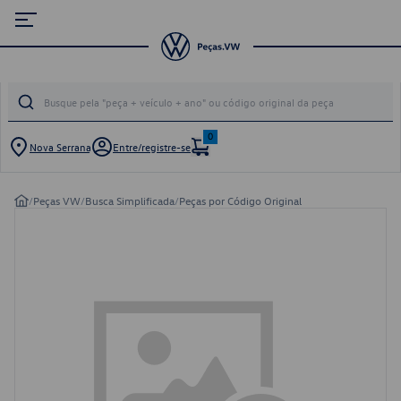
0
Nova Serrana
Entre/registre-se
/
Peças VW
/
Busca Simplificada
/
Peças por Código Original