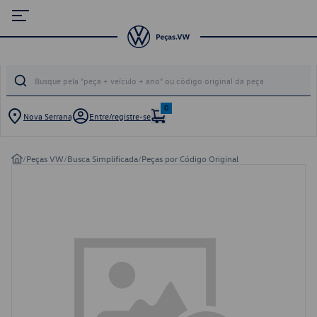
0
Nova Serrana
Entre/registre-se
/
Peças VW
/
Busca Simplificada
/
Peças por Código Original