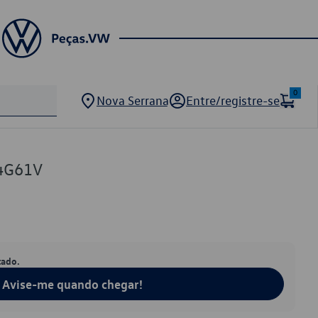
0
Nova Serrana
Entre/registre-se
4G61V
tado.
Avise-me quando chegar!