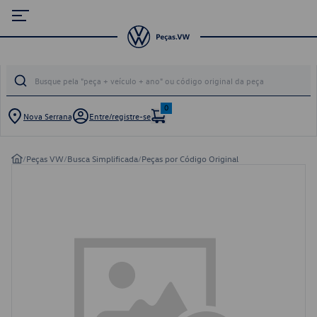
0
Nova Serrana
Entre/registre-se
/
Peças VW
/
Busca Simplificada
/
Peças por Código Original