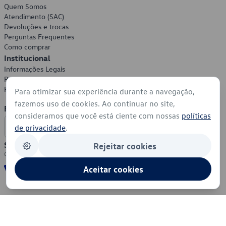
Quem Somos
Atendimento (SAC)
Devoluções e trocas
Perguntas Frequentes
Como comprar
Institucional
Informações Legais
Política de Privacidade
Política de Cookies
Para otimizar sua experiência durante a navegação,
fazemos uso de cookies. Ao continuar no site,
Formas de Pagamento
consideramos que você está ciente com nossas
políticas
de privacidade
.
Segurança
Rejeitar cookies
Aceitar cookies
© 2026 - Volkswagen do Brasil - Todos os direitos reservados