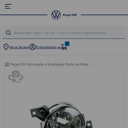
0
Nova Serrana
Entre/registre-se
/
Peças VW
/
Iluminação e Sinalização
/
Faróis de Milha