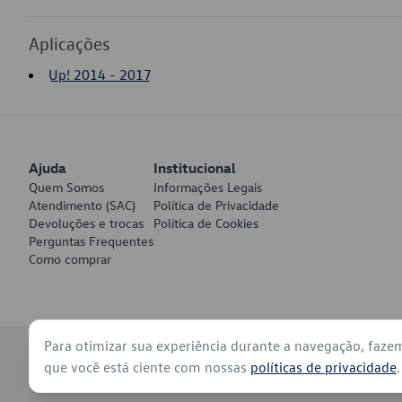
Aplicações
Up! 2014 - 2017
Ajuda
Institucional
Quem Somos
Informações Legais
Atendimento (SAC)
Política de Privacidade
Devoluções e trocas
Política de Cookies
Perguntas Frequentes
Como comprar
Para otimizar sua experiência durante a navegação, faze
© 2026 - Volkswagen do Brasil - Todos os direitos reservados
que você está ciente com nossas
políticas de privacidade
.