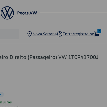
0
Nova Serrana
Entre/registre-se
eiro Direito (Passageiro) VW 1T0941700J
F
m juros