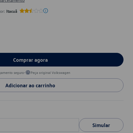
 parcelamento
por:
Itacuã
Comprar agora
•
gamento seguro
Peça original Volkswagen
Adicionar ao carrinho
Simular