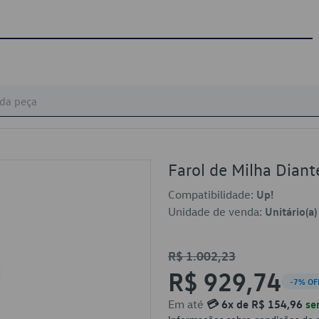
Farol de Milha Diant
Compatibilidade:
Up!
Unidade de venda:
Unitário(a)
R$ 1.002,23
R$ 929,74
-7% OF
Em até
💳 6x de R$ 154,96
se