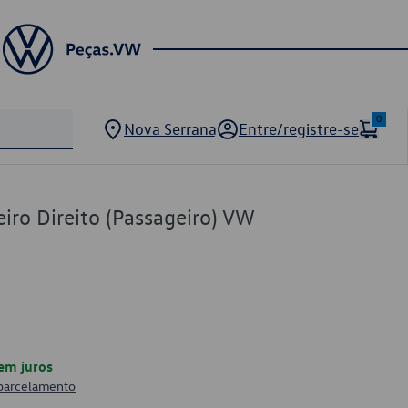
0
Nova Serrana
Entre/registre-se
eiro Direito (Passageiro) VW
em juros
 parcelamento