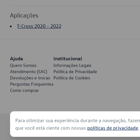
Aplicações
T-Cross 2020 - 2022
Ajuda
Institucional
Quem Somos
Informações Legais
Atendimento (SAC)
Política de Privacidade
Devoluções e trocas
Política de Cookies
Perguntas Frequentes
Como comprar
Para otimizar sua experiência durante a navegação, faze
© 2026 - Volkswagen do Brasil - Todos os direitos reservados
que você está ciente com nossas
políticas de privacidade
.