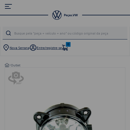
0
Nova Serrana
Entre/registre-se
/
Outlet