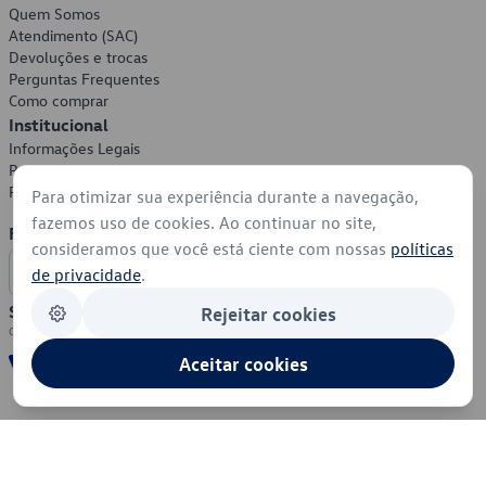
Quem Somos
Atendimento (SAC)
Devoluções e trocas
Perguntas Frequentes
Como comprar
Institucional
Informações Legais
Política de Privacidade
Política de Cookies
Para otimizar sua experiência durante a navegação,
fazemos uso de cookies. Ao continuar no site,
Formas de Pagamento
consideramos que você está ciente com nossas
políticas
de privacidade
.
Segurança
Rejeitar cookies
Aceitar cookies
© 2026 - Volkswagen do Brasil - Todos os direitos reservados