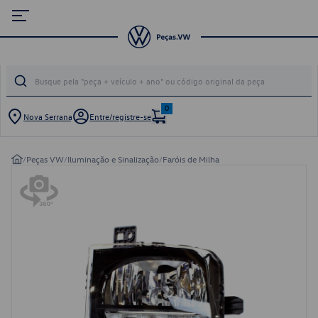
0
Nova Serrana
Entre/registre-se
/
Peças VW
/
Iluminação e Sinalização
/
Faróis de Milha