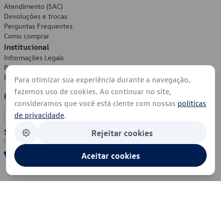
Atendimento (SAC)
Devoluções e trocas
Perguntas Frequentes
Como comprar
Institucional
Informações Legais
Política de Privacidade
Política de Cookies
Para otimizar sua experiência durante a navegação,
fazemos uso de cookies. Ao continuar no site,
Formas de Pagamento
consideramos que você está ciente com nossas
políticas
de privacidade
.
Segurança
Rejeitar cookies
Aceitar cookies
© 2026 - Volkswagen do Brasil - Todos os direitos reservados