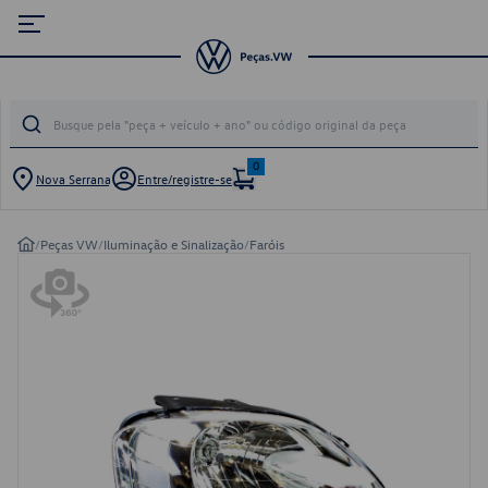
0
Nova Serrana
Entre/registre-se
/
Peças VW
/
Iluminação e Sinalização
/
Faróis