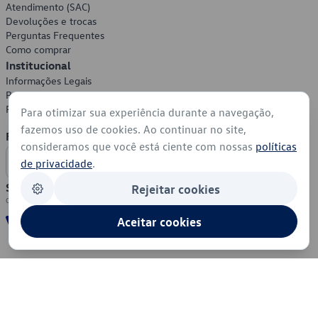
Atendimento (SAC)
Devoluções e trocas
Perguntas Frequentes
Como comprar
Institucional
Informações Legais
Política de Privacidade
Política de Cookies
Para otimizar sua experiência durante a navegação,
fazemos uso de cookies. Ao continuar no site,
Formas de Pagamento
consideramos que você está ciente com nossas
políticas
de privacidade
.
Segurança
Rejeitar cookies
Aceitar cookies
© 2026 - Volkswagen do Brasil - Todos os direitos reservados