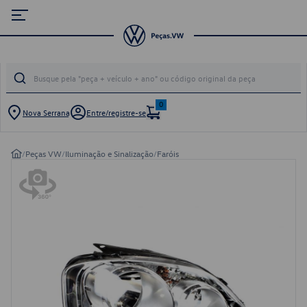
0
Nova Serrana
Entre/registre-se
/
Peças VW
/
Iluminação e Sinalização
/
Faróis