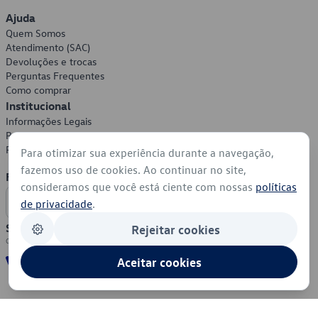
Ajuda
Quem Somos
Atendimento (SAC)
Devoluções e trocas
Perguntas Frequentes
Como comprar
Institucional
Informações Legais
Política de Privacidade
Política de Cookies
Para otimizar sua experiência durante a navegação,
fazemos uso de cookies. Ao continuar no site,
Formas de Pagamento
consideramos que você está ciente com nossas
políticas
de privacidade
.
Segurança
Rejeitar cookies
Aceitar cookies