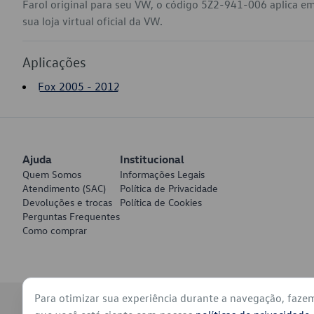
Farol original para seu VW, o código 5Z2-941-006 aplica e
sua loja virtual oficial da VW.
Aplicações
Fox 2005 - 2012
Ajuda
Institucional
Quem Somos
Informações Legais
Atendimento (SAC)
Política de Privacidade
Devoluções e trocas
Política de Cookies
Perguntas Frequentes
Como comprar
Para otimizar sua experiência durante a navegação, faze
© 2026 - Volkswagen do Brasil - Todos os direitos reservados