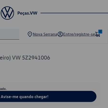
0
Nova Serrana
Entre/registre-se
ageiro) VW 5Z2941006
tado.
Avise-me quando chegar!