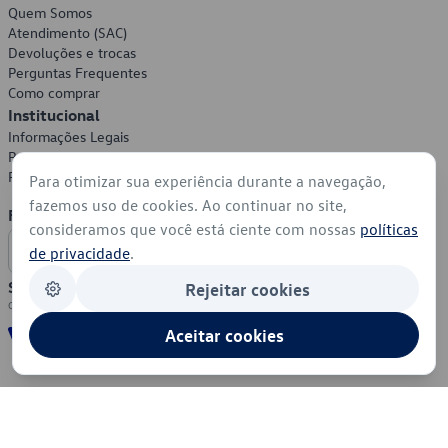
Quem Somos
Atendimento (SAC)
Devoluções e trocas
Perguntas Frequentes
Como comprar
Institucional
Informações Legais
Política de Privacidade
Política de Cookies
Para otimizar sua experiência durante a navegação,
fazemos uso de cookies. Ao continuar no site,
Formas de Pagamento
consideramos que você está ciente com nossas
políticas
de privacidade
.
Segurança
Rejeitar cookies
Aceitar cookies
© 2026 - Volkswagen do Brasil - Todos os direitos reservados