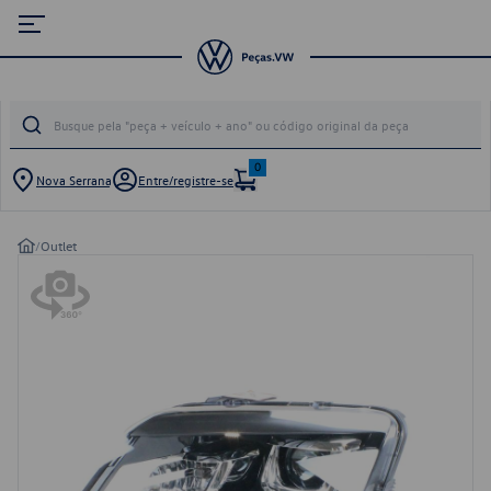
0
Nova Serrana
Entre/registre-se
/
Outlet