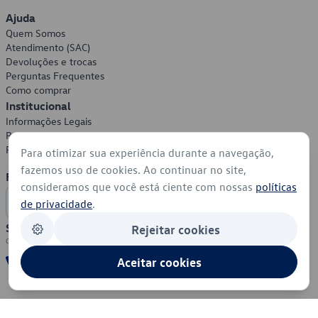
Ajuda
Quem Somos
Atendimento (SAC)
Devoluções e trocas
Perguntas Frequentes
Como comprar
Institucional
Informações Legais
Política de Privacidade
Política de Cookies
Para otimizar sua experiência durante a navegação,
fazemos uso de cookies. Ao continuar no site,
Formas de Pagamento
consideramos que você está ciente com nossas
políticas
de privacidade
.
Segurança
Rejeitar cookies
Aceitar cookies