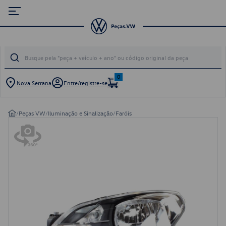
0
Nova Serrana
Entre/registre-se
/
Peças VW
/
Iluminação e Sinalização
/
Faróis