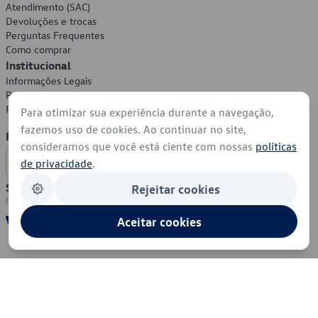
Atendimento (SAC)
Devoluções e trocas
Perguntas Frequentes
Como comprar
Institucional
Informações Legais
Política de Privacidade
Política de Cookies
Para otimizar sua experiência durante a navegação,
fazemos uso de cookies. Ao continuar no site,
Formas de Pagamento
consideramos que você está ciente com nossas
políticas
de privacidade
.
Segurança
Rejeitar cookies
Aceitar cookies
© 2026 - Volkswagen do Brasil - Todos os direitos reservados