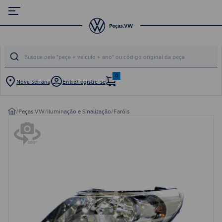
0
Nova Serrana
Entre/registre-se
/
Peças VW
/
Iluminação e Sinalização
/
Faróis