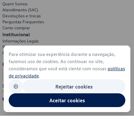
Quem Somos
Atendimento (SAC)
Devoluções e trocas
Perguntas Frequentes
Como comprar
Institucional
Informações Legais
Política de Privacidade
Política de Cookies
Para otimizar sua experiência durante a navegação,
fazemos uso de cookies. Ao continuar no site,
Formas de Pagamento
consideramos que você está ciente com nossas
políticas
de privacidade
.
Segurança
Rejeitar cookies
Aceitar cookies
© 2026 - Volkswagen do Brasil - Todos os direitos reservados