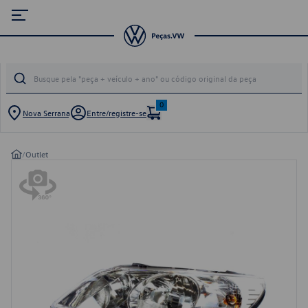
0
Nova Serrana
Entre/registre-se
/
Outlet