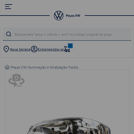
0
Nova Serrana
Entre/registre-se
/
Peças VW
/
Iluminação e Sinalização
/
Faróis