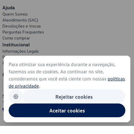
Ajuda
Quem Somos
Atendimento (SAC)
Devoluções e trocas
Perguntas Frequentes
Como comprar
Institucional
Informações Legais
Política de Privacidade
Política de Cookies
Para otimizar sua experiência durante a navegação,
fazemos uso de cookies. Ao continuar no site,
Formas de Pagamento
consideramos que você está ciente com nossas
políticas
de privacidade
.
Segurança
Rejeitar cookies
Aceitar cookies