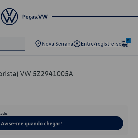
0
Nova Serrana
Entre/registre-se
torista) VW 5Z2941005A
tado.
Avise-me quando chegar!