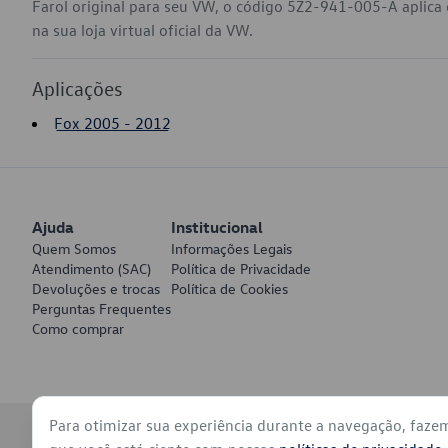
Farol original para seu VW, o código 5Z2-941-005-A aplic
na sua loja virtual oficial da VW.
Aplicações
Fox 2005 - 2012
Ajuda
Institucional
Quem Somos
Informações Legais
Atendimento (SAC)
Política de Privacidade
Devoluções e trocas
Política de Cookies
Perguntas Frequentes
Como comprar
Para otimizar sua experiência durante a navegação, faze
© 2026 - Volkswagen do Brasil - Todos os direitos reservados