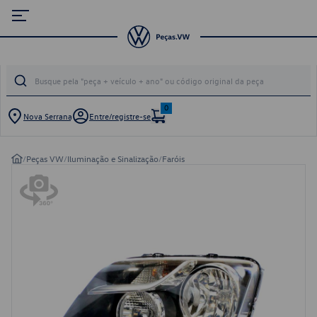
0
Nova Serrana
Entre/registre-se
/
Peças VW
/
Iluminação e Sinalização
/
Faróis