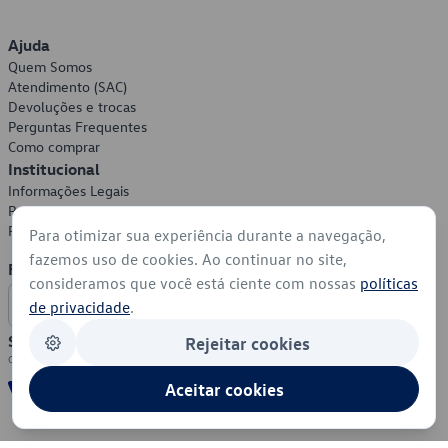
Ajuda
Quem Somos
Atendimento (SAC)
Devoluções e trocas
Perguntas Frequentes
Como comprar
Institucional
Informações Legais
Política de Privacidade
Política de Cookies
Para otimizar sua experiência durante a navegação,
fazemos uso de cookies. Ao continuar no site,
Formas de Pagamento
consideramos que você está ciente com nossas
políticas
de privacidade
.
Segurança
Rejeitar cookies
Aceitar cookies