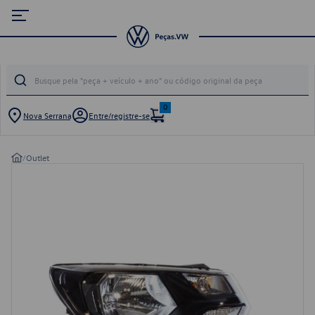
0
Nova Serrana
Entre/registre-se
/
Outlet