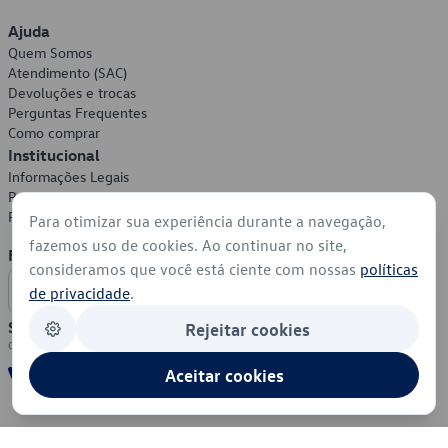
Ajuda
Quem Somos
Atendimento (SAC)
Devoluções e trocas
Perguntas Frequentes
Como comprar
Institucional
Informações Legais
Política de Privacidade
Política de Cookies
Para otimizar sua experiência durante a navegação,
fazemos uso de cookies. Ao continuar no site,
Formas de Pagamento
consideramos que você está ciente com nossas
políticas
de privacidade
.
Segurança
Rejeitar cookies
Aceitar cookies