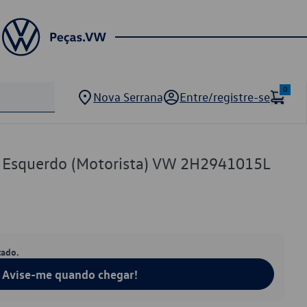
0
Nova Serrana
Entre/registre-se
a Esquerdo (Motorista) VW 2H2941015L
tado.
Avise-me quando chegar!