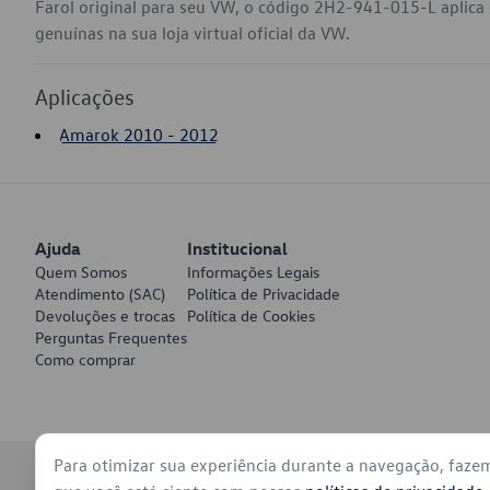
Farol original para seu VW, o código 2H2-941-015-L aplic
genuínas na sua loja virtual oficial da VW.
Aplicações
Amarok 2010 - 2012
Ajuda
Institucional
Quem Somos
Informações Legais
Atendimento (SAC)
Política de Privacidade
Devoluções e trocas
Política de Cookies
Perguntas Frequentes
Como comprar
Para otimizar sua experiência durante a navegação, faze
© 2026 - Volkswagen do Brasil - Todos os direitos reservados